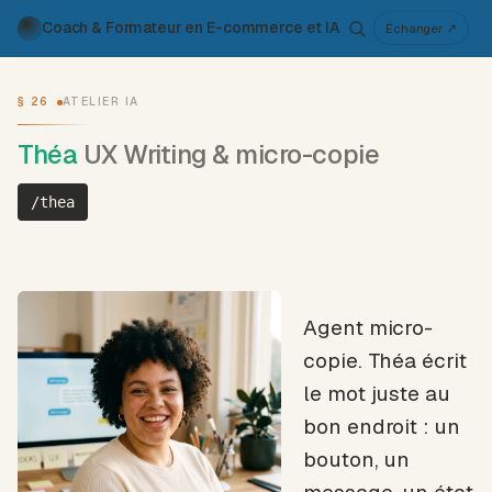
Coach & Formateur en E-commerce et IA
Pour qui
Services
Travaux
Voix
À propos
Échanger ↗
Atelier IA
Métier
§ 26
ATELIER IA
Théa
UX Writing & micro-copie
/thea
Agent micro-
copie. Théa écrit
le mot juste au
bon endroit : un
bouton, un