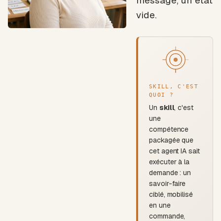
message, un état
vide.
SKILL, C'EST
QUOI ?
Un
skill
, c'est
une
compétence
packagée que
cet agent IA sait
exécuter à la
demande : un
savoir-faire
ciblé, mobilisé
en une
commande,