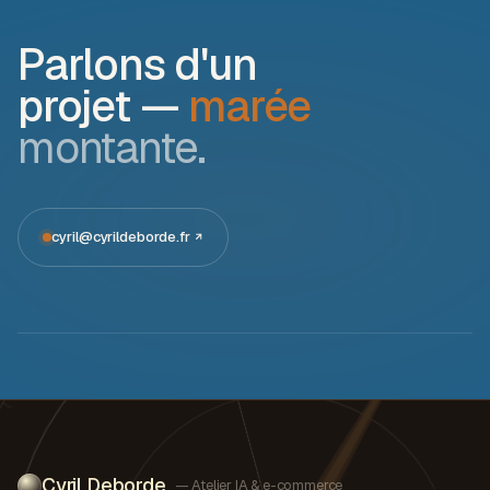
Parlons d'un
projet —
marée
montante.
cyril@cyrildeborde.fr
Cyril Deborde
— Atelier IA & e-commerce