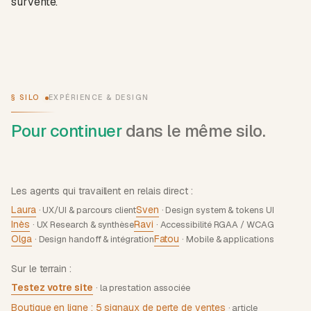
survente.
§ SILO
EXPÉRIENCE & DESIGN
Pour continuer
dans le même silo.
Les agents qui travaillent en relais direct :
Laura
Sven
· UX/UI & parcours client
· Design system & tokens UI
Inès
Ravi
· UX Research & synthèse
· Accessibilité RGAA / WCAG
Olga
Fatou
· Design handoff & intégration
· Mobile & applications
Sur le terrain :
Testez votre site
· la prestation associée
Boutique en ligne : 5 signaux de perte de ventes
· article