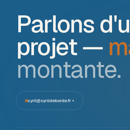
Parlons d'
projet —
m
montante.
cyril@cyrildeborde.fr