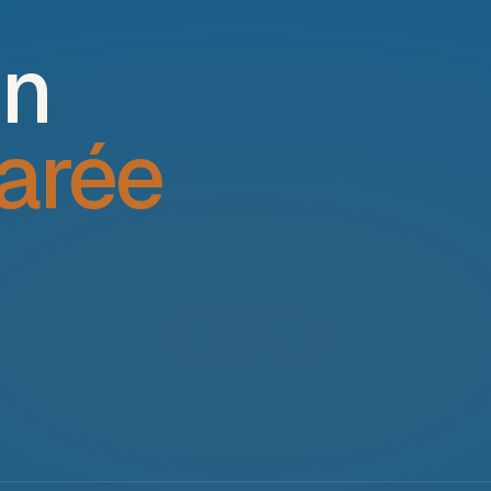
un
arée