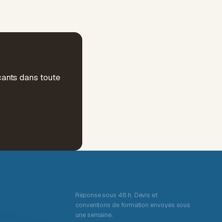
çants dans toute
Réponse sous 48 h. Devis et
conventions de formation envoyés sous
une semaine.