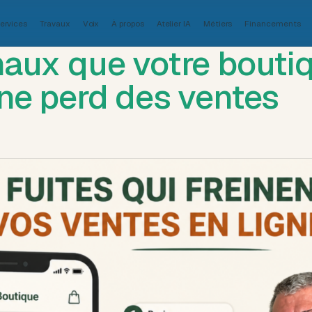
ervices
Travaux
Voix
À propos
Atelier IA
Métiers
Financements
naux que votre bouti
gne perd des ventes