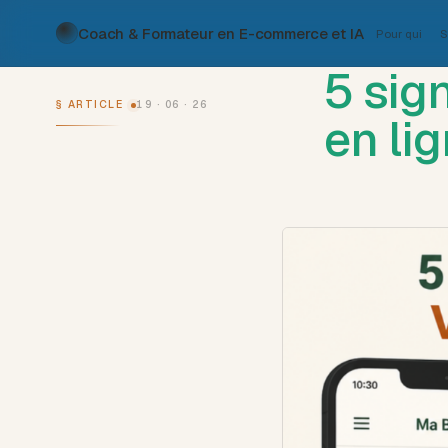
Coach & Formateur en E-commerce et IA
Pour qui
S
5 sig
§ ARTICLE
19 · 06 · 26
en li