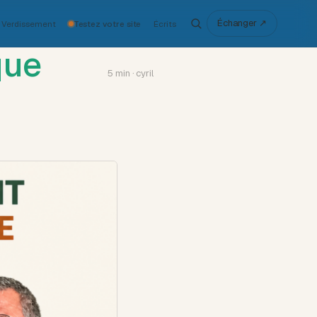
Échanger ↗
Verdissement
Testez votre site
Écrits
que
5 min · cyril