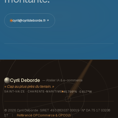
cyril@cyrildeborde.fr
Cyril Deborde
— Atelier IA & e-commerce
« Cap au plus près du terrain. »
45.798°N · 0.617°W
SAINT-VAIZE · CHARENTE-MARITIME
© 2026 Cyril Deborde · SIRET 493 883 037 00019 · N° DA 75 17 03208
17
|
Référencé OPCommerce & OPCO2i