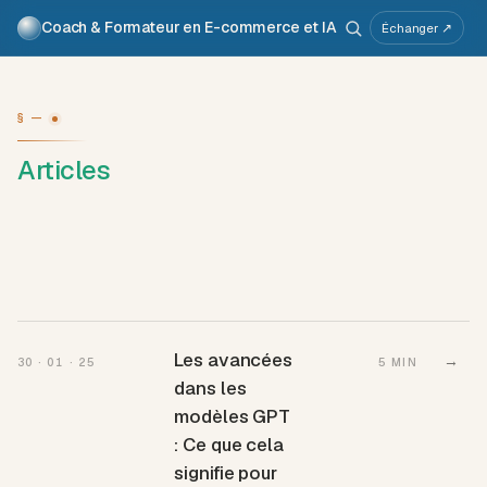
Coach & Formateur en E-commerce et IA
Pour qui
Services
Travaux
Voix
À propos
Échanger ↗
Atelier IA
Métier
§ —
Articles
Les avancées
→
30 · 01 · 25
5 MIN
dans les
modèles GPT
: Ce que cela
signifie pour