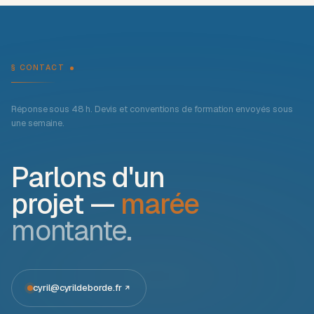
§ CONTACT
Réponse sous 48 h. Devis et conventions de formation envoyés sous
une semaine.
Parlons d'un
projet —
marée
montante.
cyril@cyrildeborde.fr