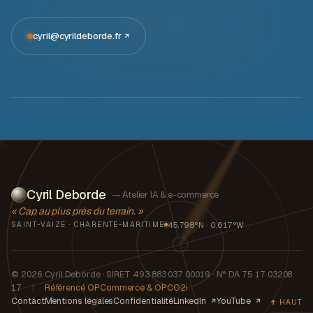
cyril@cyrildeborde.fr
Cyril Deborde
— Atelier IA & e-commerce
« Cap au plus près du terrain. »
45.798°N · 0.617°W
SAINT-VAIZE · CHARENTE-MARITIME
© 2026 Cyril Deborde · SIRET 493 883 037 00019 · N° DA 75 17 03208
17
|
Référencé OPCommerce & OPCO2i
Contact
Mentions légales
Confidentialité
LinkedIn
YouTube
HAUT