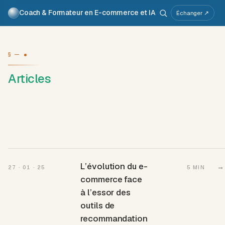
Coach & Formateur en E-commerce et IA
Pour qui
Services
Travaux
Voix
À propos
Échanger ↗
Atelier IA
Métier
§ —
Articles
L’évolution du e-
→
27 · 01 · 25
5 MIN
commerce face
à l’essor des
outils de
recommandation