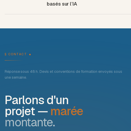
basés sur l’IA
§ CONTACT
Réponse sous 48 h. Devis et conventions de formation envoyés sous
une semaine.
Parlons d'un
projet —
marée
montante.