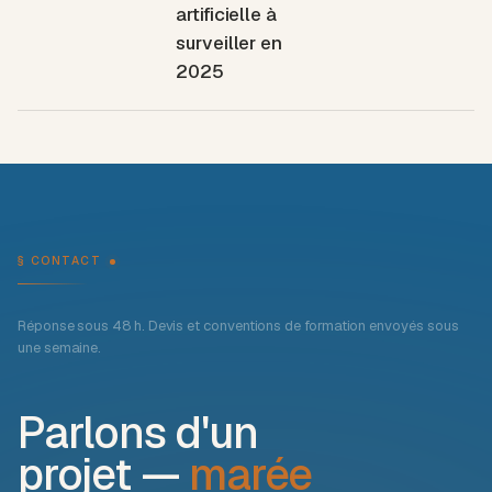
artificielle à
surveiller en
2025
§ CONTACT
Réponse sous 48 h. Devis et conventions de formation envoyés sous
une semaine.
Parlons d'un
projet —
marée