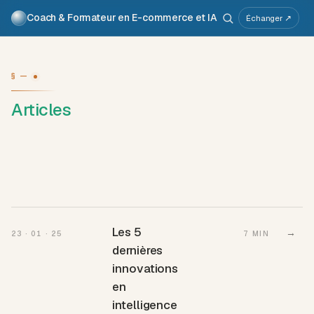
Coach & Formateur en E-commerce et IA
Pour qui
Services
Travaux
Voix
À propos
Échanger ↗
Atelier IA
Métier
§ —
Articles
Les 5
→
23 · 01 · 25
7 MIN
dernières
innovations
en
intelligence