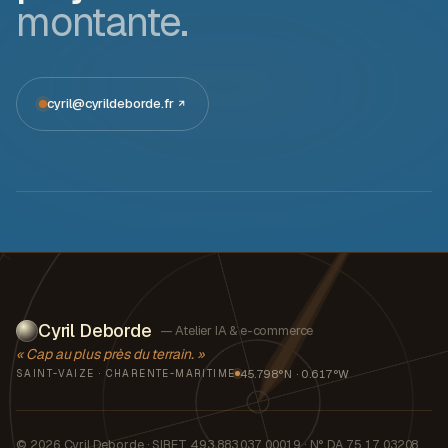
montante.
cyril@cyrildeborde.fr
Cyril Deborde
— Atelier IA & e-commerce
« Cap au plus près du terrain. »
45.798°N · 0.617°W
SAINT-VAIZE · CHARENTE-MARITIME
© 2026 Cyril Deborde · SIRET 493 883 037 00019 · N° DA 75 17 03208