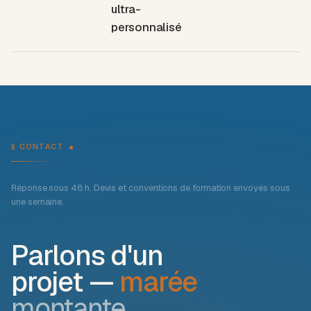
ultra-
personnalisé
§ CONTACT
Réponse sous 48 h. Devis et conventions de formation envoyés sous
une semaine.
Parlons d'un
projet —
marée
montante.