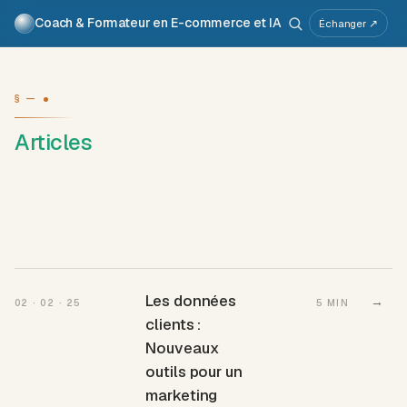
Coach & Formateur en E-commerce et IA
Pour qui
Services
Travaux
Voix
À propos
Échanger ↗
Atelier IA
Métier
§ —
Articles
Les données
→
02 · 02 · 25
5 MIN
clients :
Nouveaux
outils pour un
marketing