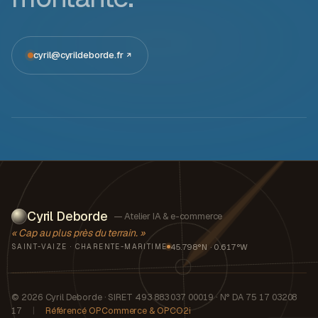
cyril@cyrildeborde.fr
Cyril Deborde
— Atelier IA & e-commerce
« Cap au plus près du terrain. »
45.798°N · 0.617°W
SAINT-VAIZE · CHARENTE-MARITIME
© 2026 Cyril Deborde · SIRET 493 883 037 00019 · N° DA 75 17 03208
17
|
Référencé OPCommerce & OPCO2i