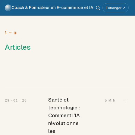
Coach & Formateur en E-commerce et IA
Pour qui
Services
Travaux
Voix
À propos
Échanger ↗
Atelier IA
Métier
§ —
Articles
Santé et
→
29 · 01 · 25
8 MIN
technologie :
Comment l’IA
révolutionne
les