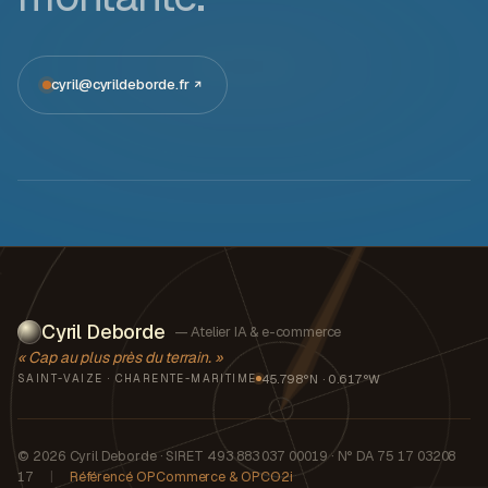
cyril@cyrildeborde.fr
Cyril Deborde
— Atelier IA & e-commerce
« Cap au plus près du terrain. »
45.798°N · 0.617°W
SAINT-VAIZE · CHARENTE-MARITIME
© 2026 Cyril Deborde · SIRET 493 883 037 00019 · N° DA 75 17 03208
17
|
Référencé OPCommerce & OPCO2i