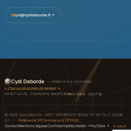
cyril@cyrildeborde.fr
Cyril Deborde
— Atelier IA & e-commerce
« Cap au plus près du terrain. »
45.798°N · 0.617°W
SAINT-VAIZE · CHARENTE-MARITIME
© 2026 Cyril Deborde · SIRET 493 883 037 00019 · N° DA 75 17 03208
17
|
Référencé OPCommerce & OPCO2i
Contact
Mentions légales
Confidentialité
LinkedIn
YouTube
HAUT