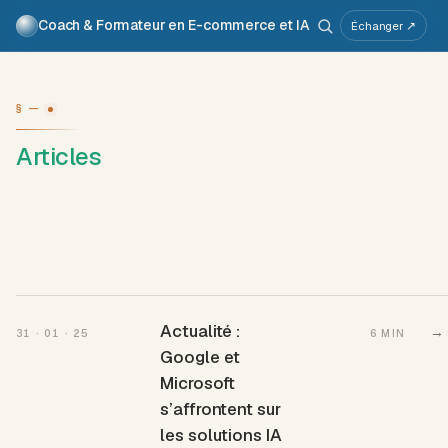
Coach & Formateur en E-commerce et IA
Pour qui
Services
Travaux
Voix
À propos
Échanger ↗
Atelier IA
Métier
§ —
Articles
Actualité :
→
31 · 01 · 25
6 MIN
Google et
Microsoft
s’affrontent sur
les solutions IA