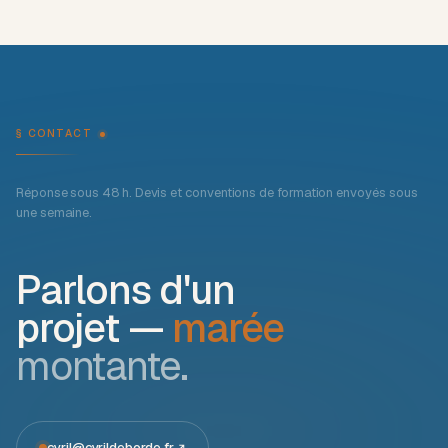
§ CONTACT
Réponse sous 48 h. Devis et conventions de formation envoyés sous
une semaine.
Parlons d'un
projet —
marée
montante.
cyril@cyrildeborde.fr