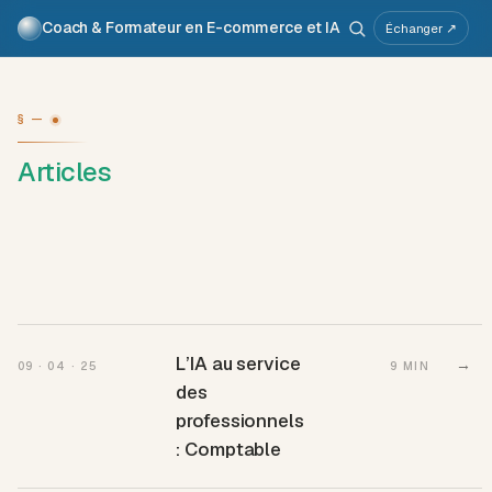
Coach & Formateur en E-commerce et IA
Pour qui
Services
Travaux
Voix
À propos
Échanger ↗
Atelier IA
Métier
§ —
Articles
L’IA au service
→
09 · 04 · 25
9 MIN
des
professionnels
: Comptable