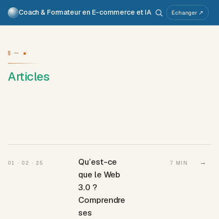
Coach & Formateur en E-commerce et IA
Pour qui
Services
Travaux
Voix
À propos
Échanger ↗
Atelier IA
Métier
§ —
Articles
Qu’est-ce
→
01 · 02 · 25
7 MIN
que le Web
3.0 ?
Comprendre
ses