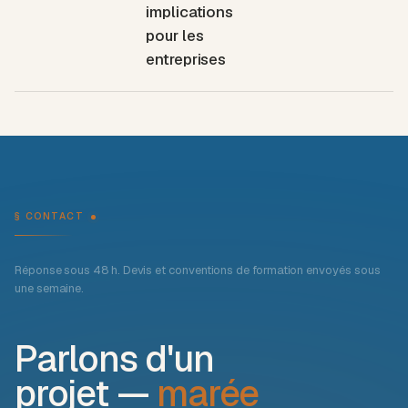
implications
pour les
entreprises
§ CONTACT
Réponse sous 48 h. Devis et conventions de formation envoyés sous
une semaine.
Parlons d'un
projet —
marée