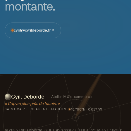
montante.
cyril@cyrildeborde.fr
Cyril Deborde
— Atelier IA & e-commerce
« Cap au plus près du terrain. »
45.798°N · 0.617°W
SAINT-VAIZE · CHARENTE-MARITIME
© 2026 Cyril Deborde · SIRET 493 883 037 00019 · N° DA 75 17 03208