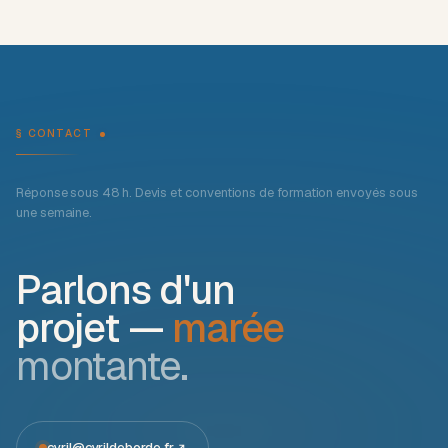
§ CONTACT
Réponse sous 48 h. Devis et conventions de formation envoyés sous
une semaine.
Parlons d'un
projet —
marée
montante.
cyril@cyrildeborde.fr