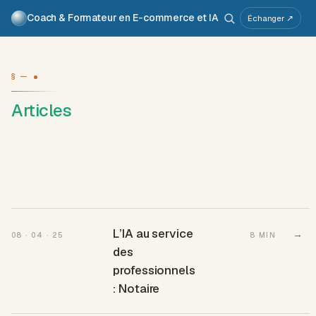
Coach & Formateur en E-commerce et IA
Pour qui
Services
Travaux
Voix
À propos
Échanger ↗
Atelier IA
Métier
§ —
Articles
L’IA au service
→
08 · 04 · 25
8 MIN
des
professionnels
: Notaire