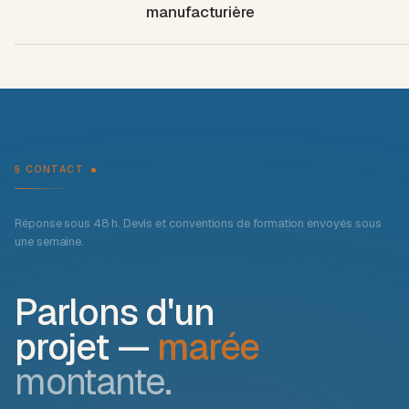
manufacturière
§ CONTACT
Réponse sous 48 h. Devis et conventions de formation envoyés sous
une semaine.
Parlons d'un
projet —
marée
montante.