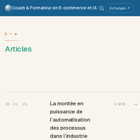
Coach & Formateur en E-commerce et IA
Pour qui
Services
Travaux
Voix
À propos
Échanger ↗
Atelier IA
Métier
§ —
Articles
La montée en
→
30 · 01 · 25
5 MIN
puissance de
l’automatisation
des processus
dans l’industrie