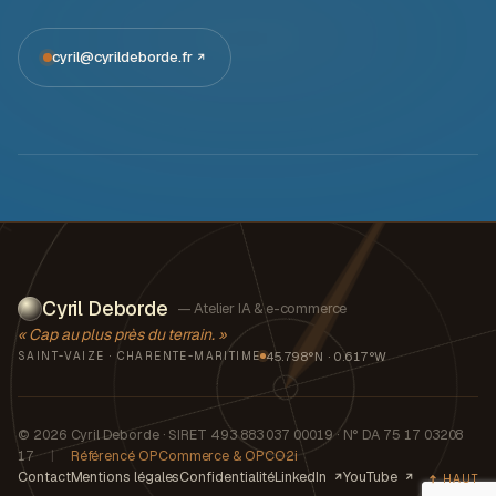
cyril@cyrildeborde.fr
Cyril Deborde
— Atelier IA & e-commerce
« Cap au plus près du terrain. »
45.798°N · 0.617°W
SAINT-VAIZE · CHARENTE-MARITIME
© 2026 Cyril Deborde · SIRET 493 883 037 00019 · N° DA 75 17 03208
17
|
Référencé OPCommerce & OPCO2i
Contact
Mentions légales
Confidentialité
LinkedIn
YouTube
HAUT