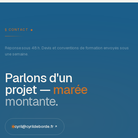
§ CONTACT
Réponse sous 48 h. Devis et conventions de formation envoyés sous
une semaine.
Parlons d'un
projet —
marée
montante.
cyril@cyrildeborde.fr