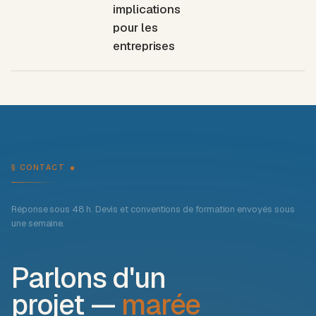
implications
pour les
entreprises
§ CONTACT
Réponse sous 48 h. Devis et conventions de formation envoyés sous
une semaine.
Parlons d'un
projet —
marée