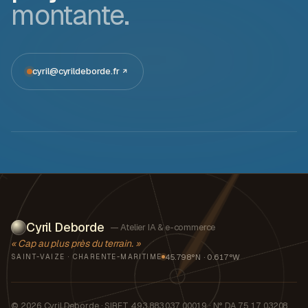
montante.
cyril@cyrildeborde.fr
Cyril Deborde
— Atelier IA & e-commerce
« Cap au plus près du terrain. »
45.798°N · 0.617°W
SAINT-VAIZE · CHARENTE-MARITIME
© 2026 Cyril Deborde · SIRET 493 883 037 00019 · N° DA 75 17 03208