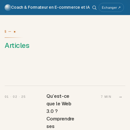
Coach & Formateur en E-commerce et IA
Pour qui
Services
Travaux
Voix
À propos
Échanger ↗
Atelier IA
Métier
§ —
Articles
Qu’est-ce
→
01 · 02 · 25
7 MIN
que le Web
3.0 ?
Comprendre
ses