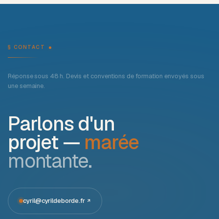
§ CONTACT
Réponse sous 48 h. Devis et conventions de formation envoyés sous
une semaine.
Parlons d'un
projet —
marée
montante.
cyril@cyrildeborde.fr