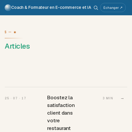
Coach & Formateur en E-commerce et IA
Pour qui
Services
Travaux
Voix
À propos
Échanger ↗
Atelier IA
Métier
§ —
Articles
Boostez la
→
25 · 07 · 17
3 MIN
satisfaction
client dans
votre
restaurant