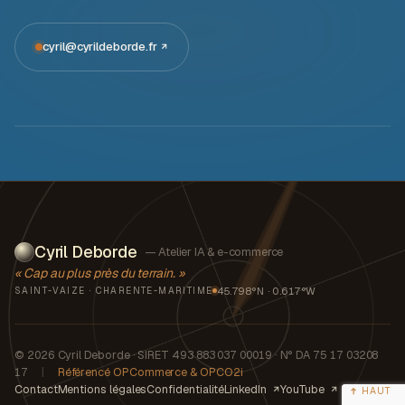
cyril@cyrildeborde.fr
Cyril Deborde
— Atelier IA & e-commerce
« Cap au plus près du terrain. »
45.798°N · 0.617°W
SAINT-VAIZE · CHARENTE-MARITIME
© 2026 Cyril Deborde · SIRET 493 883 037 00019 · N° DA 75 17 03208
17
|
Référencé OPCommerce & OPCO2i
Contact
Mentions légales
Confidentialité
LinkedIn
YouTube
HAUT