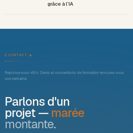
grâce à l’IA
§ CONTACT
Réponse sous 48 h. Devis et conventions de formation envoyés sous
une semaine.
Parlons d'un
projet —
marée
montante.