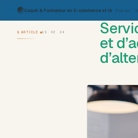
Coach & Formateur en E-commerce et IA
Pour qui
S
Servi
§ ARTICLE
15 · 02 · 24
et d
d’alt