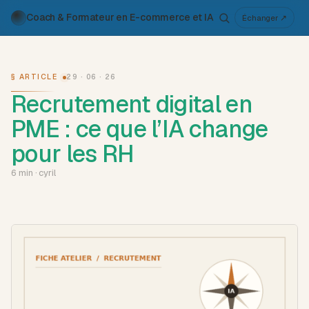
Coach & Formateur en E-commerce et IA
Pour qui
Services
Travaux
Voix
À propos
Échanger ↗
Atelier IA
Métier
§ ARTICLE
29 · 06 · 26
Recrutement digital en
PME : ce que l’IA change
pour les RH
6 min · cyril