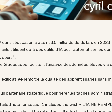
 dans l’éducation a atteint 3,5 milliards de dollars en 2023
nts utilisent déjà des outils d’IA pour automatiser les corr
1
s cours
.
e Gradescope facilitent l’analyse des données élèves via 
 éducative
renforce la qualité des apprentissages sans m
un partenaire stratégique pour gérer les tâches administr
detailed note for section1 includes the wish « L’IA NE RE
 which should be reflected in the text. The first paragra