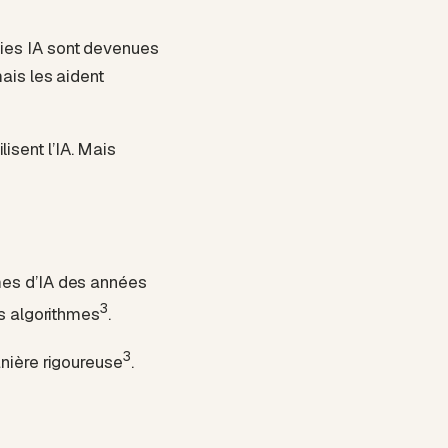
ies IA sont devenues
ais les aident
sent l’IA. Mais
mes d’IA des années
3
es algorithmes
.
3
anière rigoureuse
.