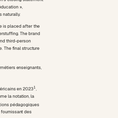
’éducation »,
 naturally.
 is placed after the
rstuffing. The brand
and third-person
. The final structure
 métiers enseignants,
1
méricains en 2023
,
e la notation, la
actions pédagogiques
 fournissant des