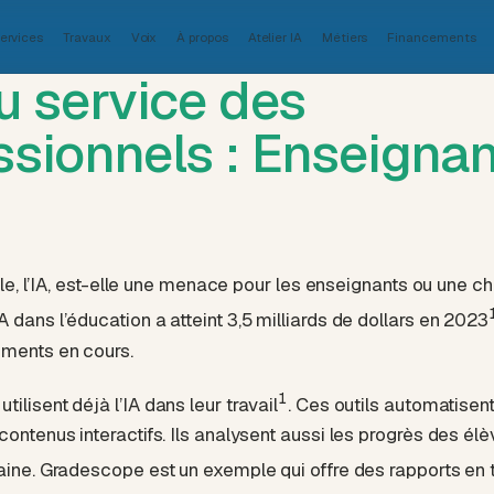
ervices
Travaux
Voix
À propos
Atelier IA
Métiers
Financements
au service des
ssionnels : Enseignan
ielle, l’IA, est-elle une menace pour les enseignants ou une 
 dans l’éducation a atteint 3,5 milliards de dollars en 2023
ements en cours.
1
ilisent déjà l’IA dans leur travail
. Ces outils automatisent
contenus interactifs. Ils analysent aussi les progrès des él
maine. Gradescope est un exemple qui offre des rapports en