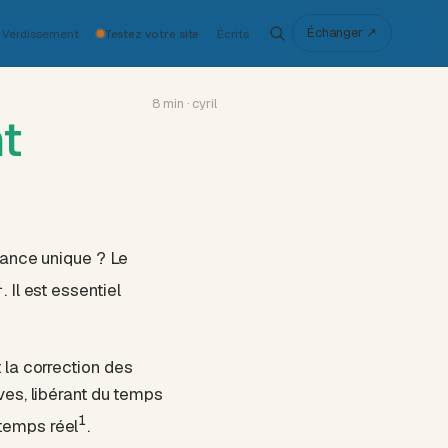
Échanger ↗
Verdissement
Testez votre site
Écrits
8 min · cyril
t
chance unique ? Le
1
. Il est essentiel
 la correction des
èves, libérant du temps
1
 temps réel
.