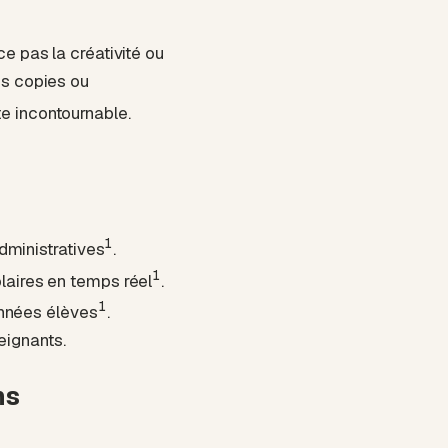
ce pas la créativité ou
es copies ou
ste incontournable.
1
dministratives
.
1
laires en temps réel
.
1
onnées élèves
.
seignants.
ns