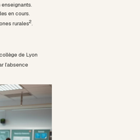
s enseignants.
les en cours.
2
zones rurales
.
n collège de Lyon
par l’absence