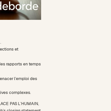
1
.
ections et
des rapports en temps
enacer l’emploi des
atives complexes.
MPLACE PAS L’HUMAIN,
ph’s closing statement