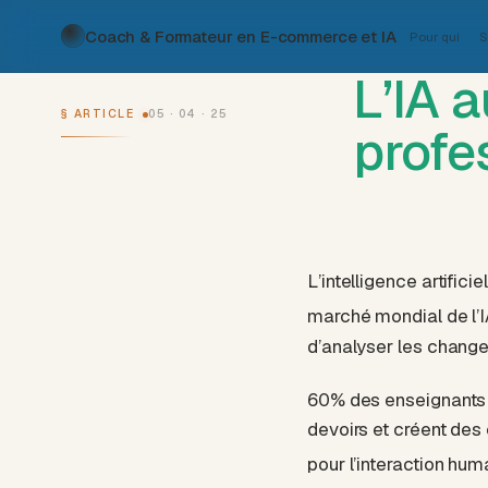
Coach & Formateur en E-commerce et IA
Pour qui
S
L’IA 
§ ARTICLE
05 · 04 · 25
profe
L’intelligence artific
marché mondial de l’IA
d’analyser les chang
60% des enseignants ut
devoirs et créent des 
pour l’interaction hu