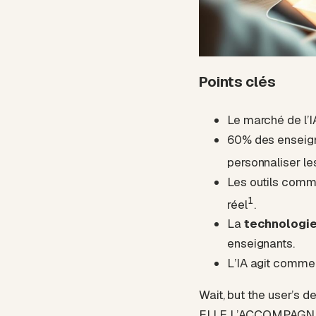
Points clés
Le marché de l’IA
60% des enseigna
personnaliser le
Les outils comm
1
réel
.
La
technologie
enseignants.
L’IA agit comme 
Wait, but the user’s 
ELLE L’ACCOMPAGNE ! »